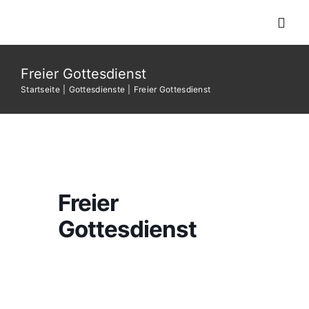
Zum
Toggl
Inhalt
Navig
springen
Freier Gottesdienst
Home
Startseite
Gottesdienste
Freier Gottesdienst
Über uns
Gottesdienste
Freier
Predigten
Gottesdienst
Veranstaltunge
Kontakt