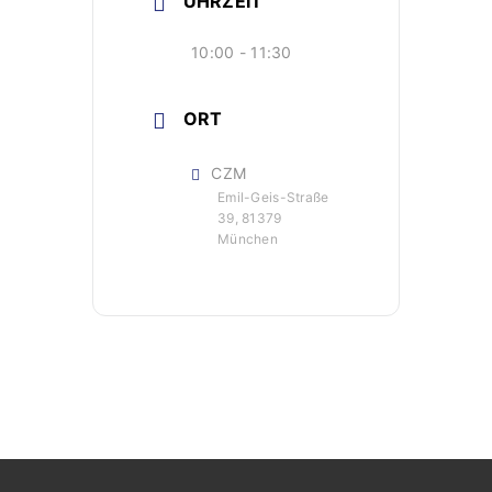
UHRZEIT
10:00 - 11:30
ORT
CZM
Emil-Geis-Straße
39, 81379
München